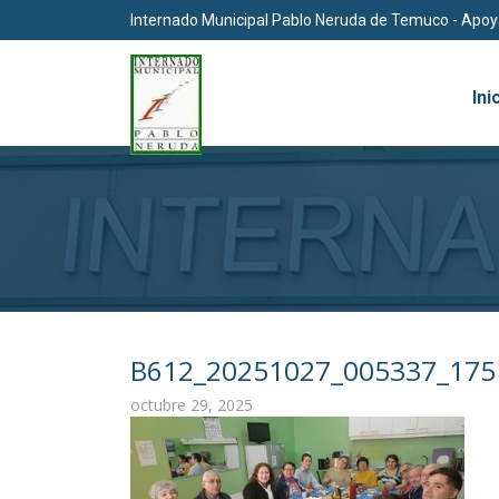
Internado Municipal Pablo Neruda de Temuco - Apo
Ini
B612_20251027_005337_175 
octubre 29, 2025