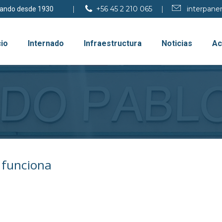
+56 45 2 210 065
interpan
yando desde 1930
cio
Internado
Infraestructura
Noticias
Ac
funciona