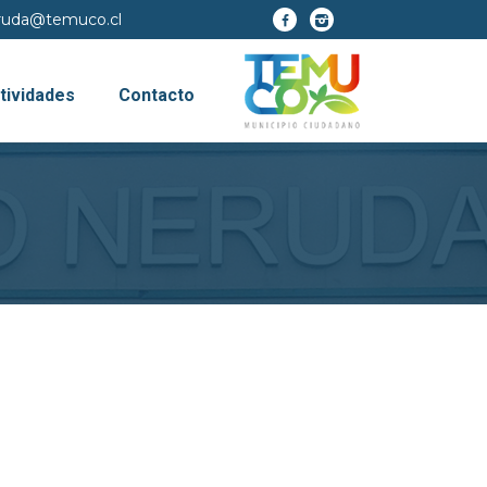
eruda@temuco.cl
tividades
Contacto