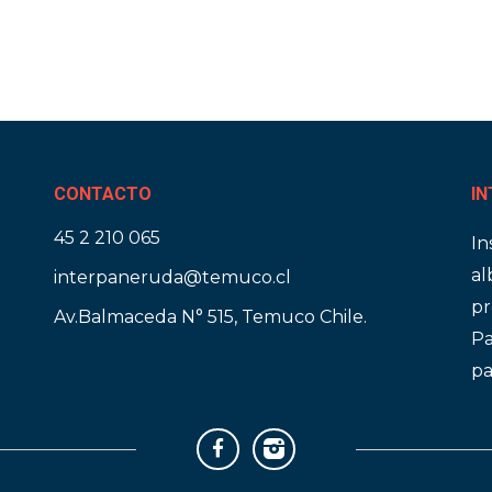
CONTACTO
IN
45 2 210 065
In
al
interpaneruda@temuco.cl
pr
Av.Balmaceda N° 515, Temuco Chile.
Pa
pa